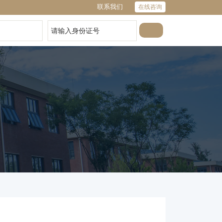
联系我们
在线咨询