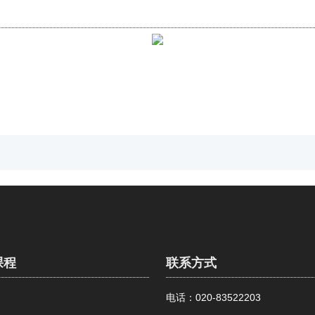
课程
联系方式
电话：020-83522203